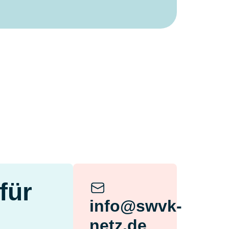
für
info@swvk-
netz.de