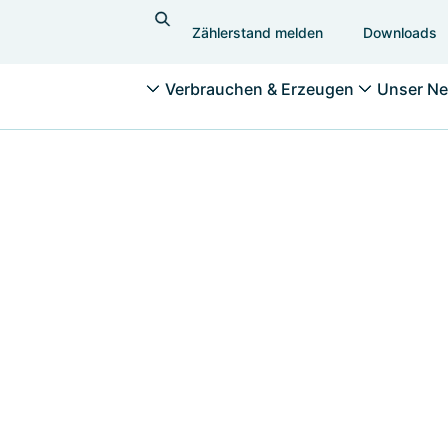
Zählerstand melden
Downloads
Verbrauchen & Erzeugen
Unser Ne
Messen & Betreiben
Ab
Zählerstand erfassen
Änd
Stromzähler
und
Gaszähler
Ver
Hau