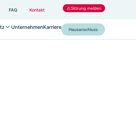
Störung melden
FAQ
Kontakt
tz
Unternehmen
Karriere
Hausanschluss
melden & Verändern
erungen an Erzeugungsanlagen
 Speichern
änderung und Trennung des
sanschlusses