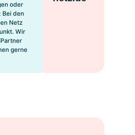
gen oder
: Bei den
gen Netz
unkt. Wir
 Partner
hnen gerne