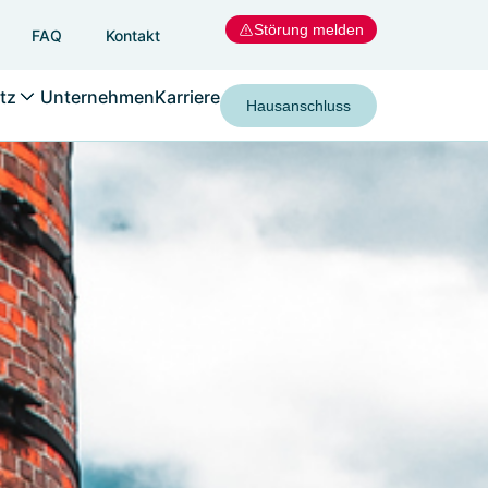
Störung melden
FAQ
Kontakt
tz
Unternehmen
Karriere
Hausanschluss
melden & Verändern
erungen an Erzeugungsanlagen
 Speichern
änderung und Trennung des
sanschlusses