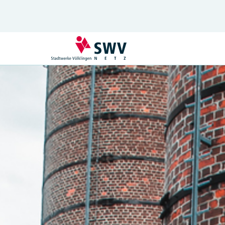
Planen & Anmelden
Hausanschluss
Wärmepumpe und Klimageräte
Informationen zu §14a
Modulwechsel §14a Anlage
Elektromobilität
Baustrom und Bauwasser
Erzeuger und Speicher
Leitungsauskunft
Zeitlich befristete Anschlüsse