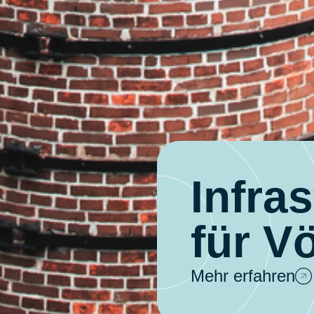
Infras
für V
Mehr erfahren