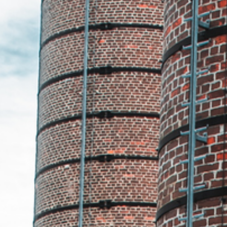
Unser Netz
Strom
Gas
Wasser
Fernwärme
MSB
Unternehmen
Notfallnummer / Störung melden
Kontakt
Marktkommunikation
Aktuelles