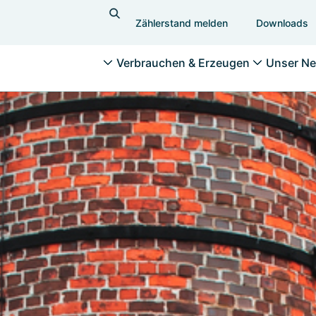
Zählerstand melden
Downloads
Verbrauchen & Erzeugen
Unser Ne
Messen & Betreiben
Ab
Zählerstand erfassen
Änd
Stromzähler
und
Gaszähler
Ver
Hau