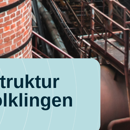
truktur
ölklingen