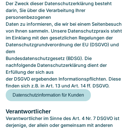
Der Zweck dieser Datenschutzerklärung besteht
Unser Netz
darin, Sie über die Verarbeitung Ihrer
Strom
personenbezogenen
Gas
Wasser
Daten zu informieren, die wir bei einem Seitenbesuch
Fernwärme
von Ihnen sammeln. Unsere Datenschutzpraxis steht
MSB
im Einklang mit den gesetzlichen Regelungen der
Datenschutzgrundverordnung der EU (DSGVO) und
dem
Bundesdatenschutzgesetz (BDSG). Die
Unternehmen
nachfolgende Datenschutzerklärung dient der
Notfallnummer / Störung melden
Erfüllung der sich aus
Kontakt
Marktkommunikation
der DSGVO ergebenden Informationspflichten. Diese
Aktuelles
finden sich z.B. in Art. 13 und Art. 14 ff. DSGVO.
Datenschutzinformation für Kunden
Verantwortlicher
Verantwortlicher im Sinne des Art. 4 Nr. 7 DSGVO ist
derjenige, der allein oder gemeinsam mit anderen